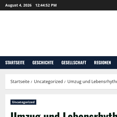
Zum
August 4, 2026
12:44:53 PM
Inhalt
springen
STARTSEITE
GESCHICHTE
GESELLSCHAFT
REGIONEN
Startseite
Uncategorized
Umzug und Lebensrhyth
Uncategorized
Umzug und Lebensrhyth