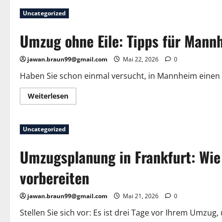
Uncategorized
Umzug ohne Eile: Tipps für Mann
jawan.braun99@gmail.com
Mai 22, 2026
0
Haben Sie schon einmal versucht, in Mannheim einen 
Mehr
Weiterlesen
Informationen
über
Umzug
ohne
Uncategorized
Eile:
Tipps
für
Umzugsplanung in Frankfurt: Wie 
Mannheim
vorbereiten
jawan.braun99@gmail.com
Mai 21, 2026
0
Stellen Sie sich vor: Es ist drei Tage vor Ihrem Umzug, 