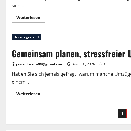
sich...
Mehr
Weiterlesen
Informationen
über
Ankunft
nach
Uncategorized
dem
Umzug:
Erfahrungsberichte
Gemeinsam planen, stressfreier 
aus
Bensheim
jawan.braun99@gmail.com
April 10, 2026
0
Haben Sie sich jemals gefragt, warum manche Umzüge
einem...
Mehr
Weiterlesen
Informationen
über
Gemeinsam
planen,
Sei
1
stressfreier
Umzug
in
der
Hirschberg