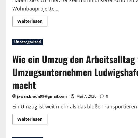
Haben Sie sich in letzter Zeit mal in unserer schöne
Wohnbauprojekte,...
Mehr
Weiterlesen
Informationen
über
Neue
Wohnbauprojekte
Uncategorized
und
ihre
Auswirkungen
Wie ein Umzug den Arbeitsalltag
auf
Umsiedlungen
Umzugsunternehmen Ludwigshaf
macht
jawan.braun99@gmail.com
Mai 7, 2026
0
Ein Umzug ist weit mehr als das bloße Transportiere
Mehr
Weiterlesen
Informationen
über
Wie
ein