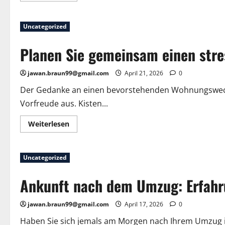
über
Ladenburg
bewegt
Uncategorized
sich
zwischen
Familie
Planen Sie gemeinsam einen stre
und
Alltag.
jawan.braun99@gmail.com
April 21, 2026
0
Der Gedanke an einen bevorstehenden Wohnungswechs
Vorfreude aus. Kisten...
Mehr
Weiterlesen
Informationen
über
Planen
Sie
Uncategorized
gemeinsam
einen
stressfreien
Ankunft nach dem Umzug: Erfahr
Umzug
in
Ettlingen
jawan.braun99@gmail.com
April 17, 2026
0
Haben Sie sich jemals am Morgen nach Ihrem Umzug 