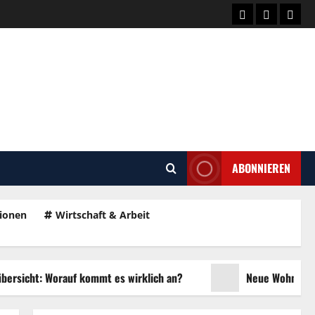
Wissen
Über
Kont
uns
ABONNIEREN
gionen
Wirtschaft & Arbeit
t: Worauf kommt es wirklich an?
Neue Wohnbauprojekte