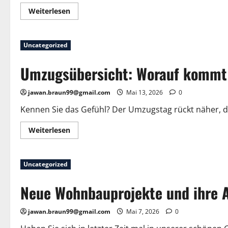
Mehr
Weiterlesen
Informationen
über
Umzugsplanung
in
Uncategorized
Frankfurt:
Wie
Sie
Umzugsübersicht: Worauf kommt 
die
Informationen
richtig
vorbereiten
jawan.braun99@gmail.com
Mai 13, 2026
0
Kennen Sie das Gefühl? Der Umzugstag rückt näher, die K
Mehr
Weiterlesen
Informationen
über
Umzugsübersicht:
Worauf
Uncategorized
kommt
es
wirklich
Neue Wohnbauprojekte und ihre 
an?
jawan.braun99@gmail.com
Mai 7, 2026
0