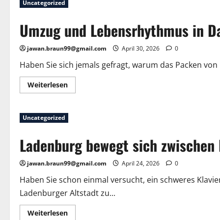
Uncategorized
Umzug
den
Arbeitsalltag
Umzug und Lebensrhythmus in D
verändert
–
und
warum
jawan.braun99@gmail.com
April 30, 2026
0
das
richtige
Haben Sie sich jemals gefragt, warum das Packen von 
Umzugsunternehmen
Ludwigshafen
Mundenheim
Mehr
Weiterlesen
den
Informationen
Unterschied
über
macht
Umzug
und
Uncategorized
Lebensrhythmus
in
Darmstadt
Ladenburg bewegt sich zwischen F
jawan.braun99@gmail.com
April 24, 2026
0
Haben Sie schon einmal versucht, ein schweres Klavie
Ladenburger Altstadt zu...
Mehr
Weiterlesen
Informationen