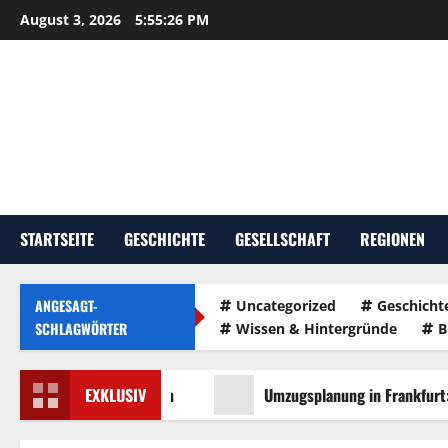
Zum
August 3, 2026
5:55:27 PM
Inhalt
springen
STARTSEITE
GESCHICHTE
GESELLSCHAFT
REGIONEN
ANGESAGT-
Uncategorized
Geschicht
SCHLAGWÖRTER
Wissen & Hintergründe
B
 Tipps für Mannheim
EXKLUSIV
Umzugsplanung in Frankfurt: Wie Si