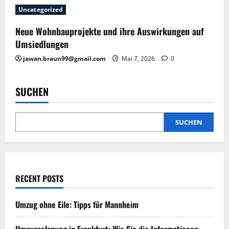
g
Uncategorized
Neue Wohnbauprojekte und ihre Auswirkungen auf
a
Umsiedlungen
t
jawan.braun99@gmail.com
Mai 7, 2026
0
i
SUCHEN
o
n
SUCHEN
RECENT POSTS
Umzug ohne Eile: Tipps für Mannheim