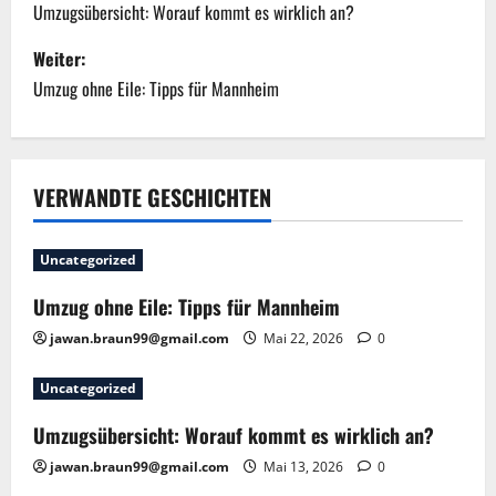
e
Umzugsübersicht: Worauf kommt es wirklich an?
i
Weiter:
Umzug ohne Eile: Tipps für Mannheim
t
r
a
VERWANDTE GESCHICHTEN
g
Uncategorized
s
Umzug ohne Eile: Tipps für Mannheim
n
jawan.braun99@gmail.com
Mai 22, 2026
0
a
Uncategorized
v
Umzugsübersicht: Worauf kommt es wirklich an?
jawan.braun99@gmail.com
Mai 13, 2026
0
i