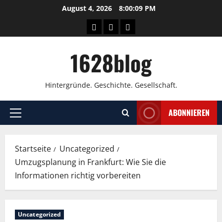
Zum
August 4, 2026
8:00:10 PM
Inhalt
Wissen
Über
Kontakt
springen
uns
1628blog
Hintergründe. Geschichte. Gesellschaft.
ABONNIEREN
Primäres
Menü
Startseite
Uncategorized
Umzugsplanung in Frankfurt: Wie Sie die
Informationen richtig vorbereiten
Uncategorized