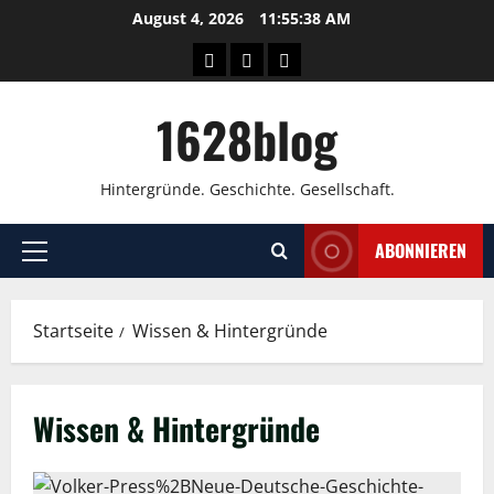
Zum
August 4, 2026
11:55:38 AM
Inhalt
Wissen
Über
Kontakt
springen
uns
1628blog
Hintergründe. Geschichte. Gesellschaft.
ABONNIEREN
Primäres
Menü
Startseite
Wissen & Hintergründe
Wissen & Hintergründe