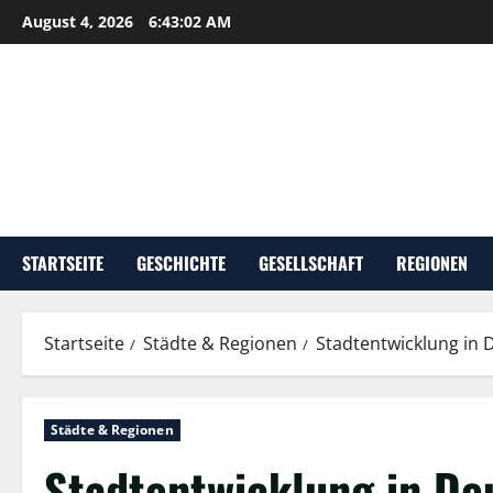
Zum
August 4, 2026
6:43:03 AM
Inhalt
springen
STARTSEITE
GESCHICHTE
GESELLSCHAFT
REGIONEN
Startseite
Städte & Regionen
Stadtentwicklung in 
Städte & Regionen
Stadtentwicklung in De