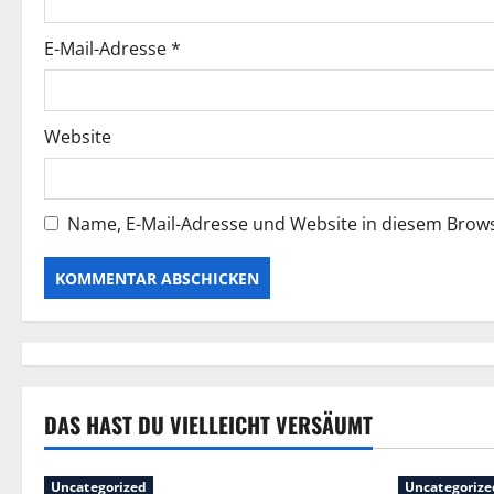
a
t
E-Mail-Adresse
*
i
Website
o
n
Name, E-Mail-Adresse und Website in diesem Brow
DAS HAST DU VIELLEICHT VERSÄUMT
Uncategorized
Uncategorize