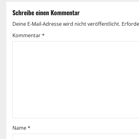
t
Schreibe einen Kommentar
r
Deine E-Mail-Adresse wird nicht veröffentlicht.
Erforde
a
Kommentar
*
g
s
n
a
v
i
g
Name
*