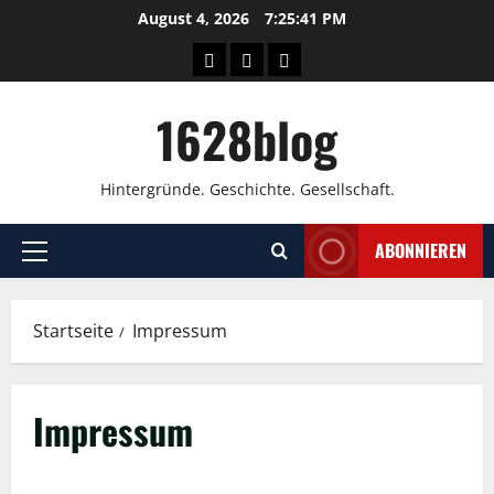
Zum
August 4, 2026
7:25:42 PM
Inhalt
Wissen
Über
Kontakt
springen
uns
1628blog
Hintergründe. Geschichte. Gesellschaft.
ABONNIEREN
Primäres
Menü
Startseite
Impressum
Impressum